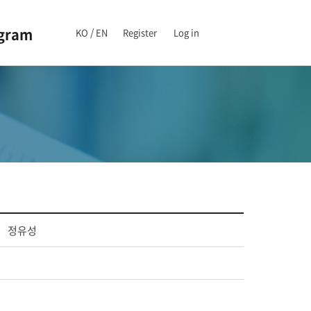
ogram
/
KO
EN
Register
Log in
정유성